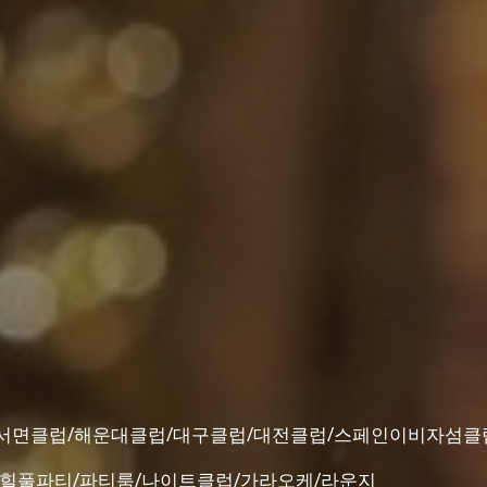
/서면클럽/해운대클럽/대구클럽/대전클럽/스페인이비자섬클
커힐풀파티/파티룸/나이트클럽/가라오케/라운지