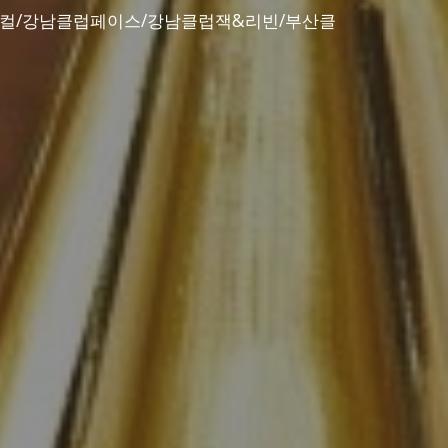
로컬/강남클럽페이스/강남클럽잭&리빈/부산클