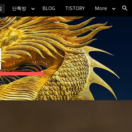
점
단톡방
BLOG
TISTORY
More
ion
점