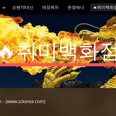
모밴10대산
매장목차
운영배너
🔥취미백화
ip to main content
Skip to navigat
🔥취미백화
m
- (
www.zckorea.com
)