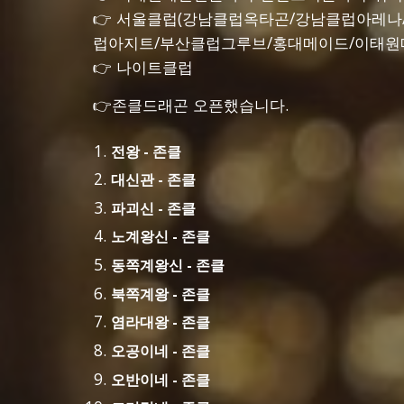
👉 서울클럽(강남클럽옥타곤/강남클럽아레
럽아지트/부산클럽그루브/홍대메이드/이태원메
👉 나이트클럽
👉존클드래곤 오픈했습니다.
전왕 - 존클
대신관 - 존클
파괴신 - 존클
노계왕신 - 존클
동쪽계왕신 - 존클
북쪽계왕 - 존클
염라대왕 - 존클
오공이네 - 존클
오반이네 - 존클