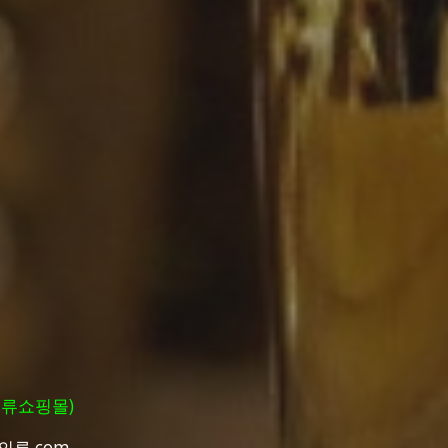
류쇼핑몰)
류.com