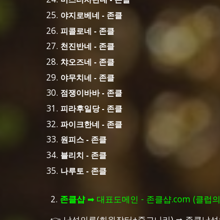
야지로베네 - 존클
피콜로네 - 존클
천진반네 - 존클
챠오즈네 - 존클
야무치네 - 존클
점쟁이바바 - 존클
피라후일당 - 존클
파이크한네 - 존클
원피스 - 존클
블리치 - 존클
나루토 - 존클
2.
존클샵
➡ 대표도메인 -
존클샵.com
(클럽의
👉 남성의류(회원장터+중고나라) ➡
존클남성의