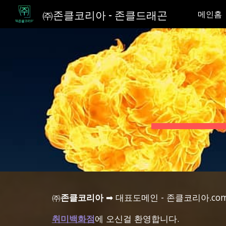
㈜존클코리아 - 존클드래곤
메인홈
Sk
㈜
존클코리아
➡ 대표도메인 -
존클코리아.co
취미백화점
에 오신걸 환영합니다.