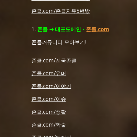
존클.com/존클자유5번방
1.
존클
➡ 대표도메인
-
존클.com
존클커뮤니티 모아보기!
존클.com/전국존클
존클.com/유머
존클.com/이야기
존클.com/이슈
존클.com/생활
존클.com/학술