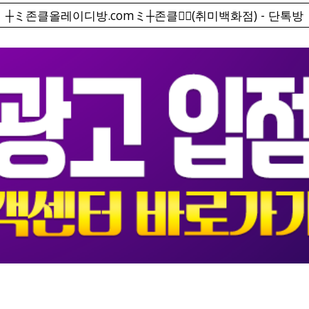
┼ミ존클올레이디방.comミ┼존클❤️‍🔥(취미백화점) - 단톡방