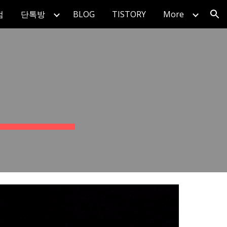
점
단톡방
BLOG
TISTORY
More
ion