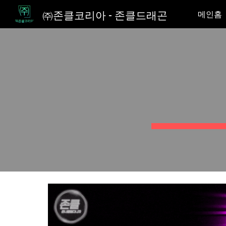
㈜존클코리아 - 존클드래곤
메인홈
Sk