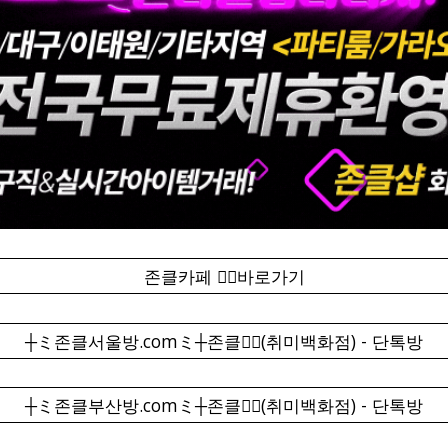
존클카페 ❤️‍🔥바로가기
┼ミ존클서울방.comミ┼존클❤️‍🔥(취미백화점) - 단톡방
┼ミ존클부산방.comミ┼존클❤️‍🔥(취미백화점) - 단톡방