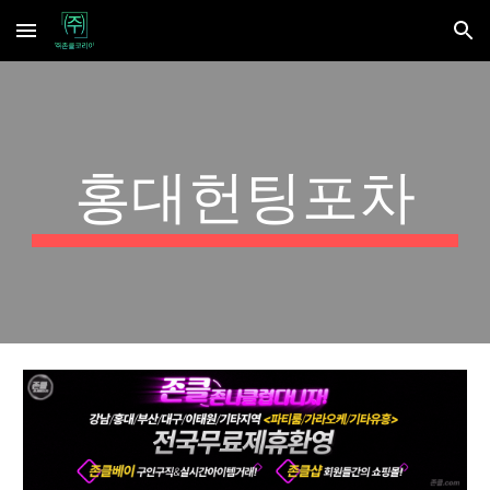
Skip to main content
Skip to navigation
홍대헌팅포차