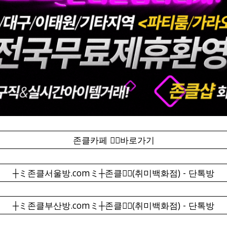
존클카페 ❤️‍🔥바로가기
┼ミ존클서울방.comミ┼존클❤️‍🔥(취미백화점) - 단톡방
┼ミ존클부산방.comミ┼존클❤️‍🔥(취미백화점) - 단톡방