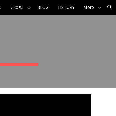
점
단톡방
BLOG
TISTORY
More
ion