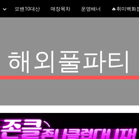
모밴10대산
매장목차
운영배너
🔥취미백화
ip to main content
Skip to navigat
해외풀파티