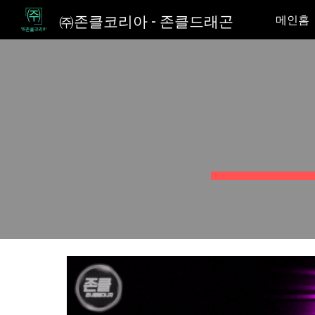
㈜존클코리아 - 존클드래곤
메인홈
Sk