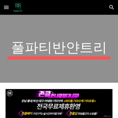
Skip to main content
Skip to navigation
풀파티반얀트리