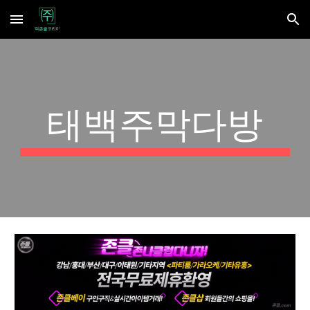
Skip to main content
Skip to navigation
태백주막다방