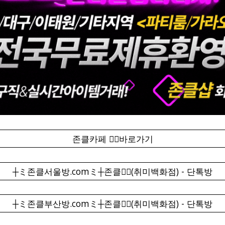
존클카페 ❤️‍🔥바로가기
┼ミ존클서울방.comミ┼존클❤️‍🔥(취미백화점) - 단톡방
┼ミ존클부산방.comミ┼존클❤️‍🔥(취미백화점) - 단톡방