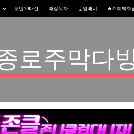
모밴10대산
매장목차
운영배너
🔥취미백화
ip to main content
Skip to navigat
종로주막다