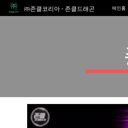
㈜존클코리아 - 존클드래곤
메인홈
Sk