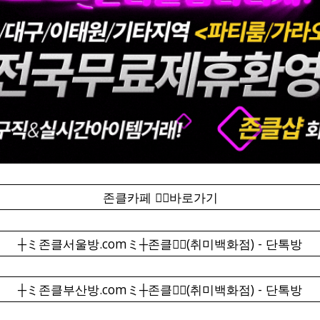
존클카페 ❤️‍🔥바로가기
┼ミ존클서울방.comミ┼존클❤️‍🔥(취미백화점) - 단톡방
┼ミ존클부산방.comミ┼존클❤️‍🔥(취미백화점) - 단톡방