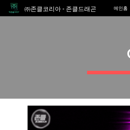
㈜존클코리아 - 존클드래곤
메인홈
Sk