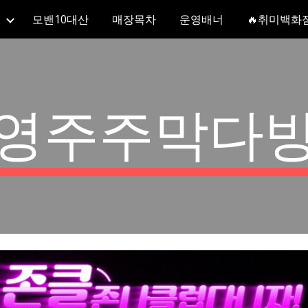
모밴10대산
매장목차
운영배너
🔥취미백화
ip to main content
Skip to navigat
영주주막다