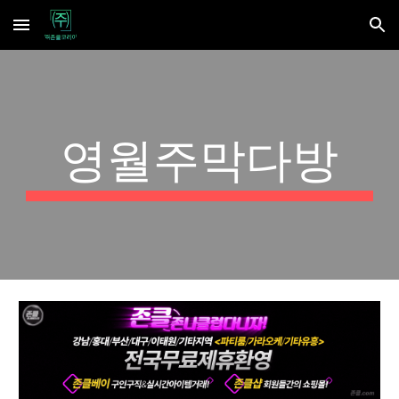
Skip to main content
Skip to navigation
영월주막다방