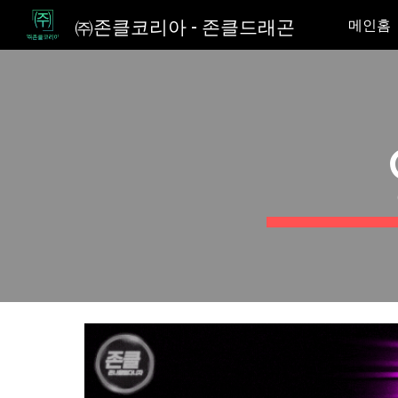
㈜존클코리아 - 존클드래곤
메인홈
Sk