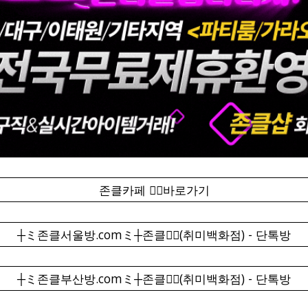
존클카페 ❤️‍🔥바로가기
┼ミ존클서울방.comミ┼존클❤️‍🔥(취미백화점) - 단톡방
┼ミ존클부산방.comミ┼존클❤️‍🔥(취미백화점) - 단톡방