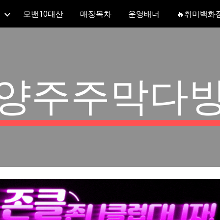
모밴10대산
매장목차
운영배너
🔥취미백화
ip to main content
Skip to navigat
양주주막다