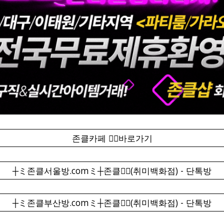
존클카페 ❤️‍🔥바로가기
┼ミ존클서울방.comミ┼존클❤️‍🔥(취미백화점) - 단톡방
┼ミ존클부산방.comミ┼존클❤️‍🔥(취미백화점) - 단톡방