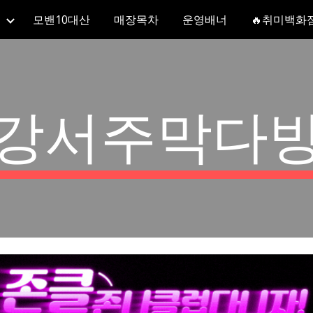
모밴10대산
매장목차
운영배너
🔥취미백화
ip to main content
Skip to navigat
강서주막다