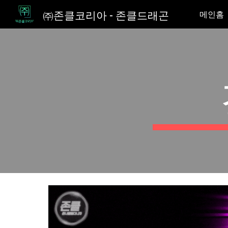
㈜존클코리아 - 존클드래곤
메인홈
Sk