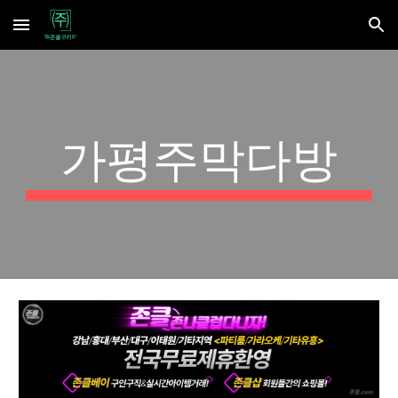
Skip to main content
Skip to navigation
가평주막다방