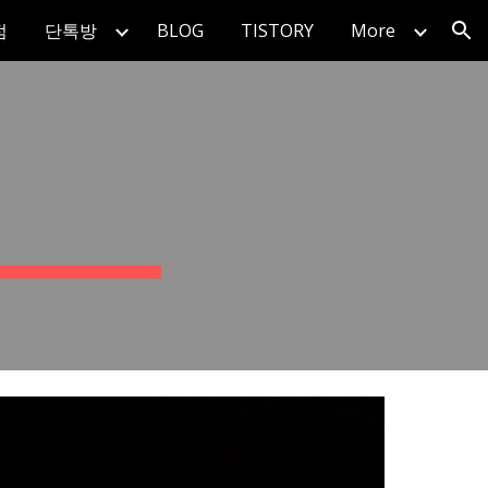
점
단톡방
BLOG
TISTORY
More
ion