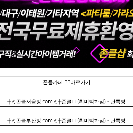
존클카페 ❤️‍🔥바로가기
┼ミ존클서울방.comミ┼존클❤️‍🔥(취미백화점) - 단톡방
┼ミ존클부산방.comミ┼존클❤️‍🔥(취미백화점) - 단톡방