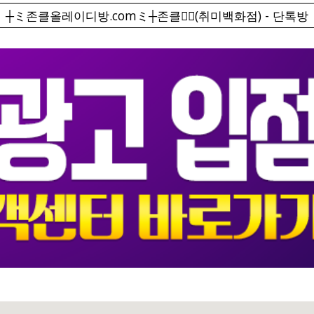
┼ミ존클올레이디방.comミ┼존클❤️‍🔥(취미백화점) - 단톡방