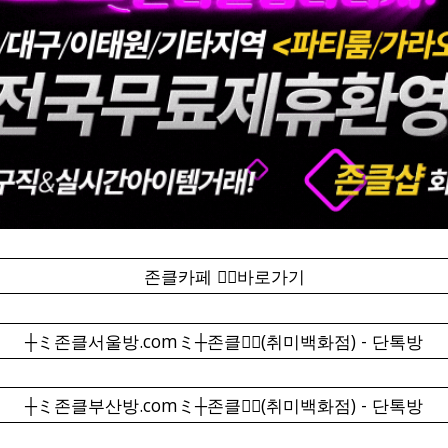
존클카페 ❤️‍🔥바로가기
┼ミ존클서울방.comミ┼존클❤️‍🔥(취미백화점) - 단톡방
┼ミ존클부산방.comミ┼존클❤️‍🔥(취미백화점) - 단톡방