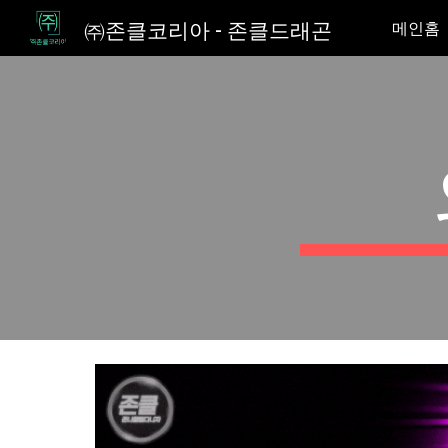
㈜존클코리아 - 존클드래곤
메인홈
Sk