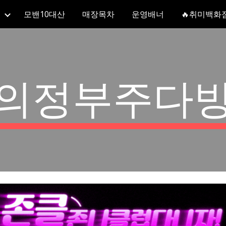
모밴10대산
매장목차
운영배너
🔥취미백화
ip to main content
Skip to navigat
의정부주다