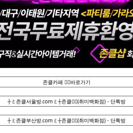
존클카페 ❤️‍🔥바로가기
┼ミ존클서울방.comミ┼존클❤️‍🔥(취미백화점) - 단톡방
┼ミ존클부산방.comミ┼존클❤️‍🔥(취미백화점) - 단톡방