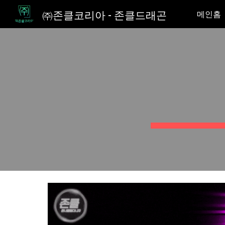
㈜존클코리아 - 존클드래곤
메인홈
Sk