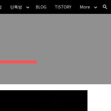
점
단톡방
BLOG
TISTORY
More
ion