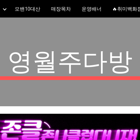
모밴10대산
매장목차
운영배너
🔥취미백화
ip to main content
Skip to navigat
영월주다방