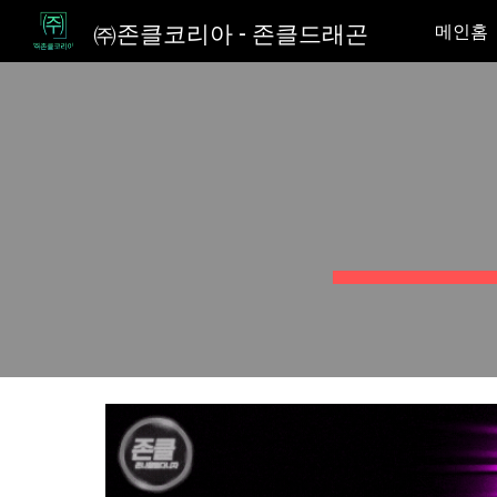
㈜존클코리아 - 존클드래곤
메인홈
Sk