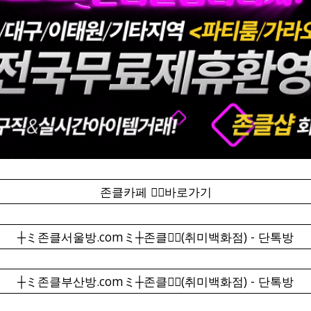
존클카페 ❤️‍🔥바로가기
┼ミ존클서울방.comミ┼존클❤️‍🔥(취미백화점) - 단톡방
┼ミ존클부산방.comミ┼존클❤️‍🔥(취미백화점) - 단톡방