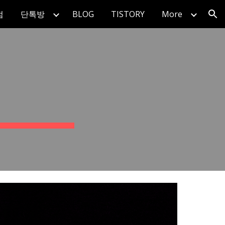
점
단톡방
BLOG
TISTORY
More
ion