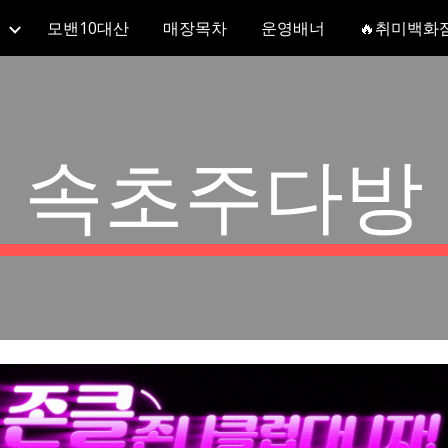
모밴10대산
매장목차
운영배너
🔥취미백화
ip to main content
Skip to navigat
속초주다방