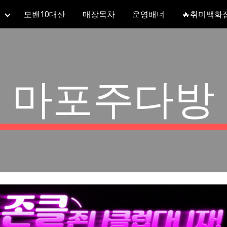
모밴10대산
매장목차
운영배너
🔥취미백화
ip to main content
Skip to navigat
마포주다방