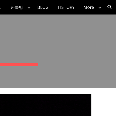
점
단톡방
BLOG
TISTORY
More
ion