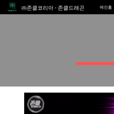
㈜존클코리아 - 존클드래곤
메인홈
Sk