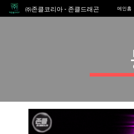
㈜존클코리아 - 존클드래곤
메인홈
Sk