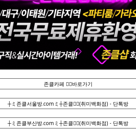
존클카페 ❤️‍🔥바로가기
┼ミ존클서울방.comミ┼존클❤️‍🔥(취미백화점) - 단톡방
┼ミ존클부산방.comミ┼존클❤️‍🔥(취미백화점) - 단톡방