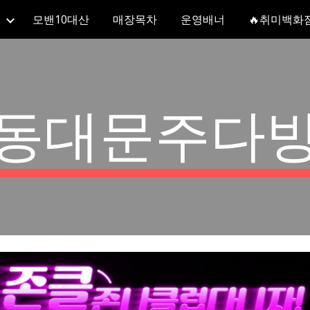
모밴10대산
매장목차
운영배너
🔥취미백화
ip to main content
Skip to navigat
동대문주다