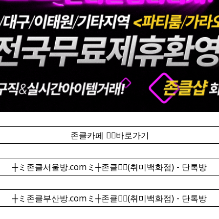
존클카페 ❤️‍🔥바로가기
┼ミ존클서울방.comミ┼존클❤️‍🔥(취미백화점) - 단톡방
┼ミ존클부산방.comミ┼존클❤️‍🔥(취미백화점) - 단톡방