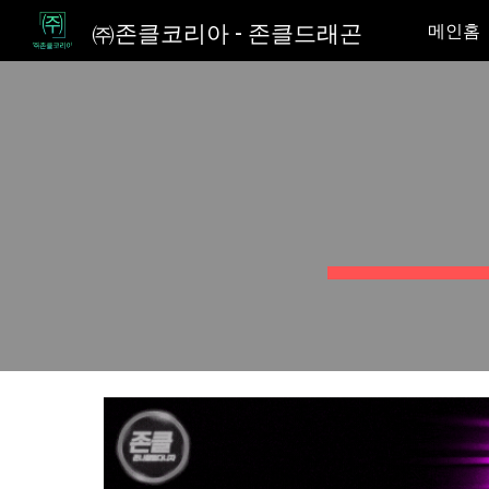
㈜존클코리아 - 존클드래곤
메인홈
Sk