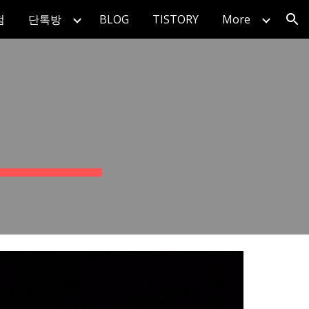
점
단톡방
BLOG
TISTORY
More
ion