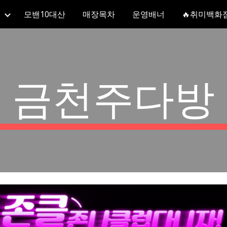
모밴10대산
매장목차
운영배너
🔥취미백화
ip to main content
Skip to navigat
금천주다방