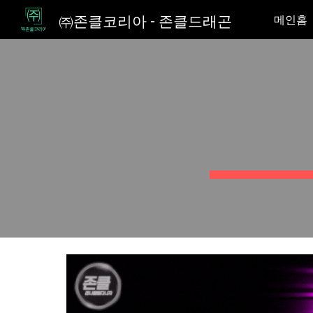
㈜존클코리아 - 존클드래곤
메인홈
Sk