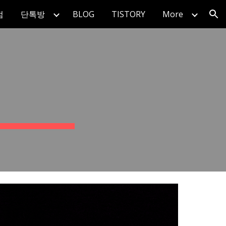
점
단톡방
BLOG
TISTORY
More
ion