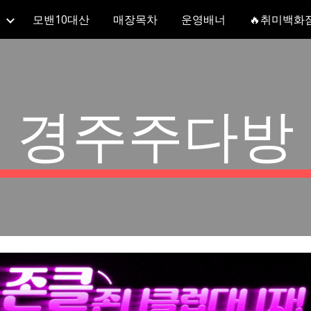
모밴10대산
매장목차
운영배너
🔥취미백화
ip to main content
Skip to navigat
경주주다방