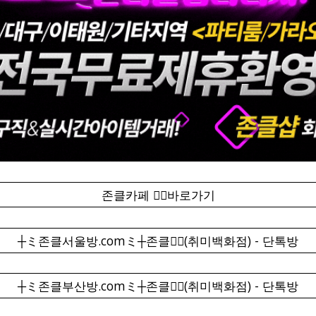
존클카페 ❤️‍🔥바로가기
┼ミ존클서울방.comミ┼존클❤️‍🔥(취미백화점) - 단톡방
┼ミ존클부산방.comミ┼존클❤️‍🔥(취미백화점) - 단톡방