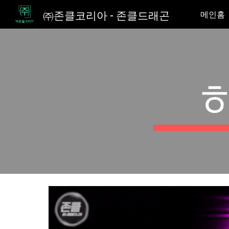
㈜존클코리아 - 존클드래곤
메인홈
Sk