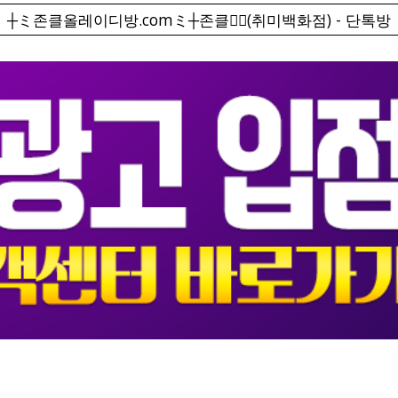
┼ミ존클올레이디방.comミ┼존클❤️‍🔥(취미백화점) - 단톡방