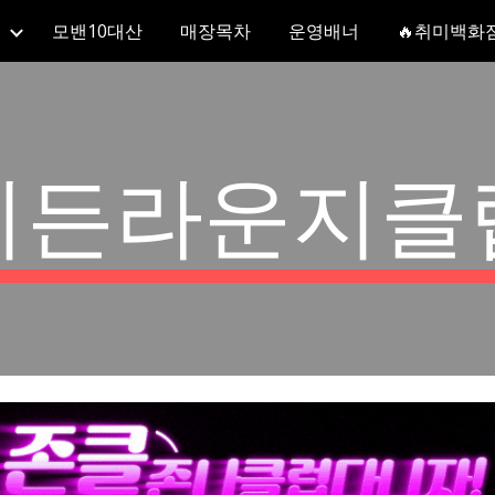
모밴10대산
매장목차
운영배너
🔥취미백화
ip to main content
Skip to navigat
히든라운지클