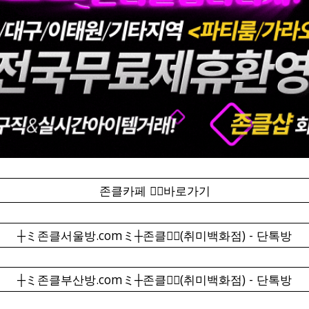
존클카페 ❤️‍🔥바로가기
┼ミ존클서울방.comミ┼존클❤️‍🔥(취미백화점) - 단톡방
┼ミ존클부산방.comミ┼존클❤️‍🔥(취미백화점) - 단톡방