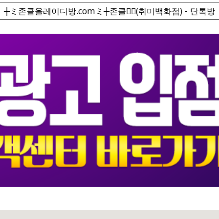
┼ミ존클올레이디방.comミ┼존클❤️‍🔥(취미백화점) - 단톡방