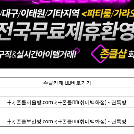
존클카페 ❤️‍🔥바로가기
┼ミ존클서울방.comミ┼존클❤️‍🔥(취미백화점) - 단톡방
┼ミ존클부산방.comミ┼존클❤️‍🔥(취미백화점) - 단톡방