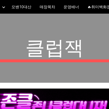
모밴10대산
매장목차
운영배너
🔥취미백화
ip to main content
Skip to navigat
클럽잭