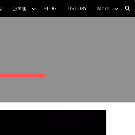
점
단톡방
BLOG
TISTORY
More
ion