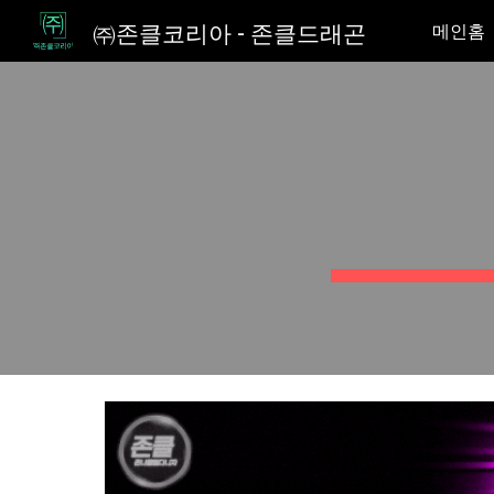
㈜존클코리아 - 존클드래곤
메인홈
Sk