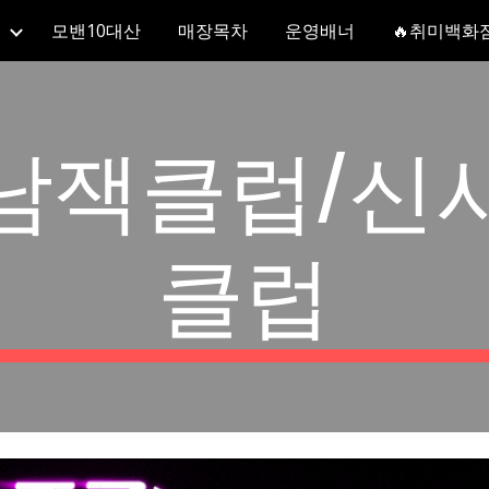
모밴10대산
매장목차
운영배너
🔥취미백화
ip to main content
Skip to navigat
남잭클럽/신
클럽