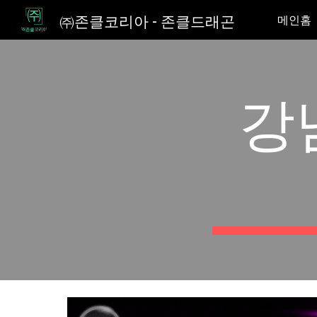
㈜존클코리아 - 존클드래곤
메인홈
Sk
강