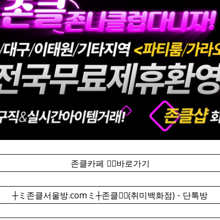
존클카페 ❤️‍🔥바로가기
┼ミ존클서울방.comミ┼존클❤️‍🔥(취미백화점) - 단톡방