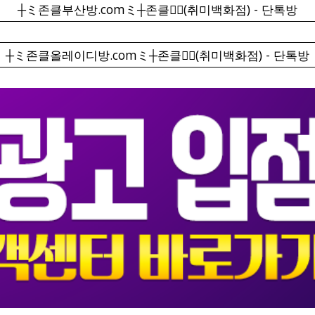
┼ミ존클부산방.comミ┼존클❤️‍🔥(취미백화점) - 단톡방
┼ミ존클올레이디방.comミ┼존클❤️‍🔥(취미백화점) - 단톡방