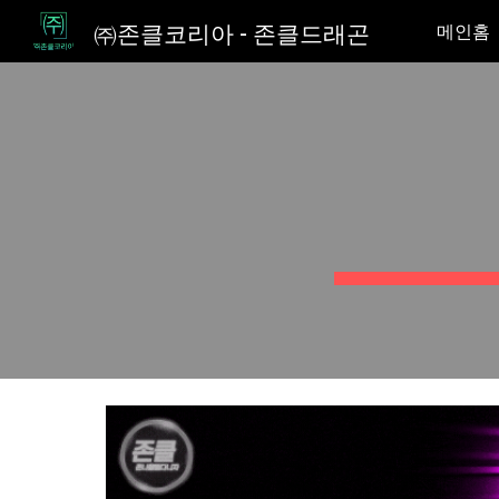
㈜존클코리아 - 존클드래곤
메인홈
Sk