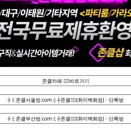
존클카페 ❤️‍🔥바로가기
┼ミ존클서울방.comミ┼존클❤️‍🔥(취미백화점) - 단톡방
┼ミ존클부산방.comミ┼존클❤️‍🔥(취미백화점) - 단톡방