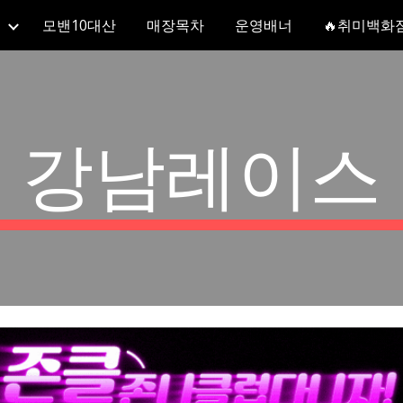
모밴10대산
매장목차
운영배너
🔥취미백화
ip to main content
Skip to navigat
강남레이스