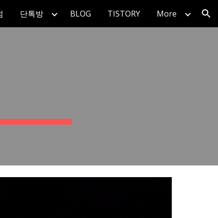
점
단톡방
BLOG
TISTORY
More
ion