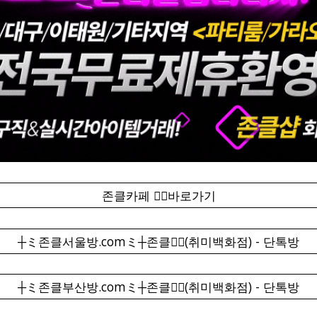
존클카페 ❤️‍🔥바로가기
┼ミ존클서울방.comミ┼존클❤️‍🔥(취미백화점) - 단톡방
┼ミ존클부산방.comミ┼존클❤️‍🔥(취미백화점) - 단톡방