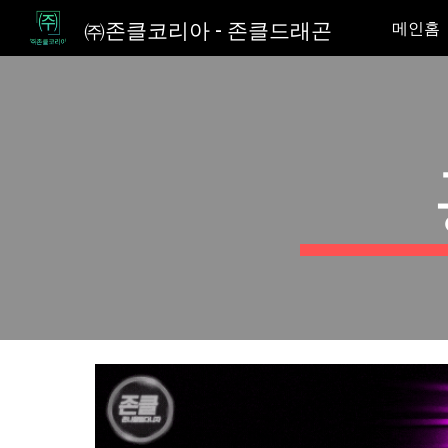
㈜존클코리아 - 존클드래곤
메인홈
Sk