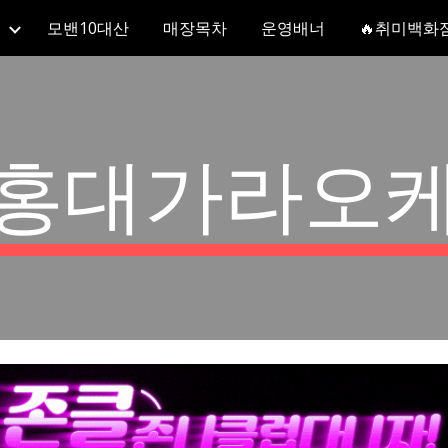
모밴10대산
매장목차
운영배너
🔥취미백화
ip to main content
Skip to navigat
홍대가라오