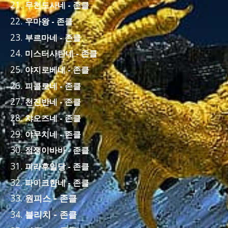
무천도사네 - 존클
우마왕 - 존클
부르마네 - 존클
미스터사탄네 - 존클
야지로베네 - 존클
피콜로네 - 존클
천진반네 - 존클
챠오즈네 - 존클
야무치네 - 존클
점쟁이바바 - 존클
피라후일당 - 존클
파이크한네 - 존클
원피스 - 존클
블리치 - 존클